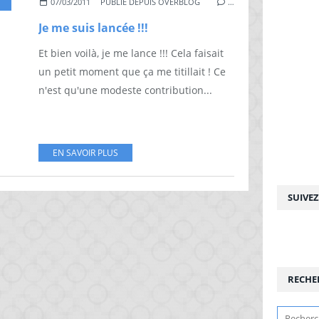
07/03/2011
PUBLIÉ DEPUIS OVERBLOG
…
Je me suis lancée !!!
Et bien voilà, je me lance !!! Cela faisait
un petit moment que ça me titillait ! Ce
n'est qu'une modeste contribution...
EN SAVOIR PLUS
SUIVE
RECHE