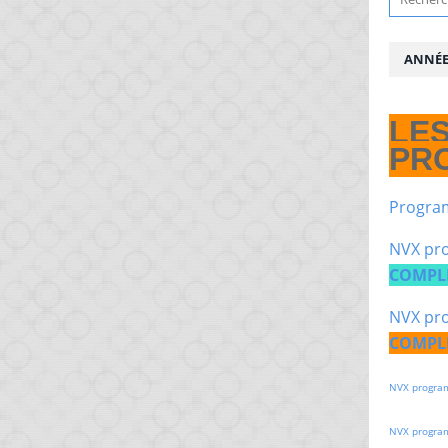
ANNÉE 
LE
PR
Progra
NVX pro
COMPL
NVX pro
COMPL
NVX progra
NVX progra