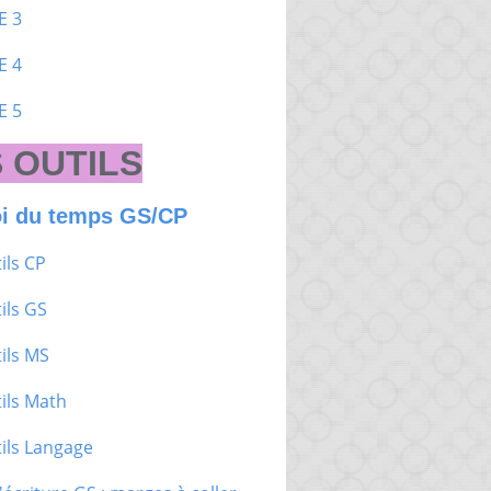
E 3
E 4
E 5
 OUTILS
i du temps GS/CP
ils CP
ils GS
ils MS
ils Math
ils Langage