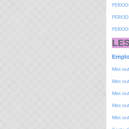
PERIOD
PERIOD
PERIOD
LES
Emplo
Mes out
Mes out
Mes out
Mes out
Mes out