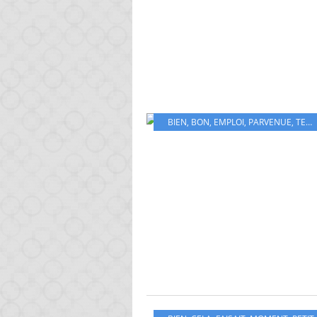
BIEN
,
BON
,
EMPLOI
,
PARVENUE
,
TEMPS