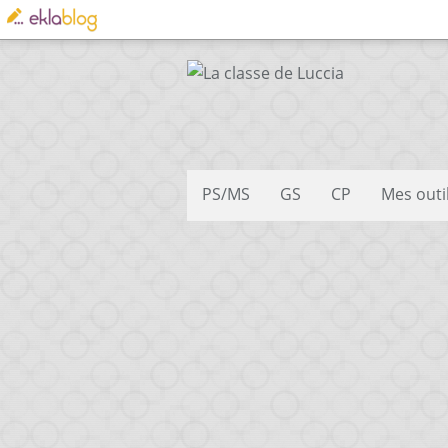
PS/MS
GS
CP
Mes outi