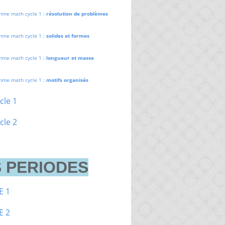
mme math cycle 1 :
résolution de problèmes
mme math cycle 1 :
solides et formes
mme math cycle 1 :
longueur et masse
mme math cycle 1 :
motifs organisés
cle 1
cle 2
 PERIODES
E 1
E 2