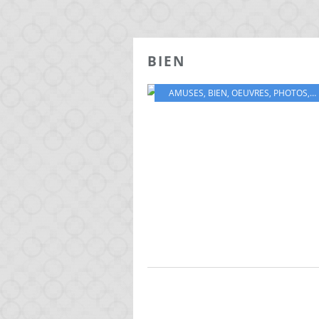
BIEN
AMUSES
,
BIEN
,
OEUVRES
,
PHOTOS
,
S