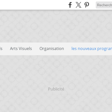
ls
Arts Visuels
Organisation
les nouveaux progr
Publicité