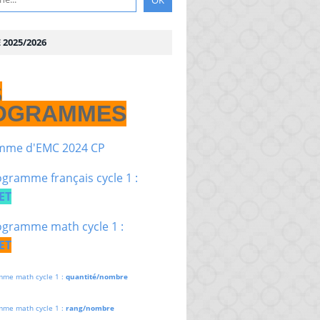
2025/2026
S
OGRAMMES
mme d'EMC 2024 CP
gramme français cycle 1 :
ET
gramme math cycle 1 :
ET
mme math cycle 1 :
quantité/nombre
mme math cycle 1 :
rang/nombre