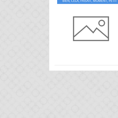
BIEN
,
CELA
,
FAISAIT
,
MOMENT
,
PETIT