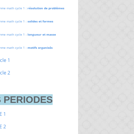
mme math cycle 1 :
résolution de problèmes
mme math cycle 1 :
solides et formes
mme math cycle 1 :
longueur et masse
mme math cycle 1 :
motifs organisés
cle 1
cle 2
 PERIODES
E 1
E 2