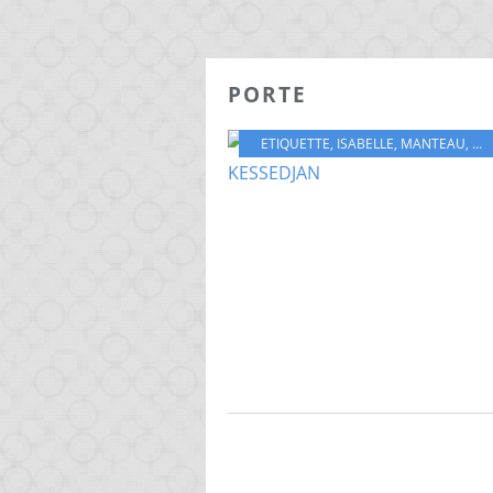
PORTE
ETIQUETTE
,
ISABELLE
,
MANTEAU
,
PO