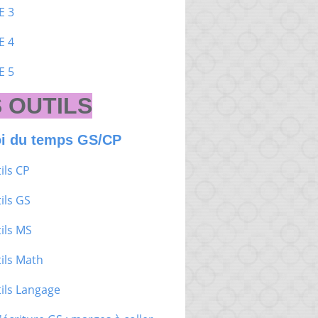
E 3
E 4
E 5
 OUTILS
i du temps GS/CP
ils CP
ils GS
ils MS
ils Math
ils Langage