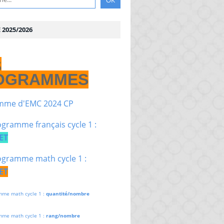
2025/2026
S
OGRAMMES
mme d'EMC 2024 CP
gramme français cycle 1 :
ET
gramme math cycle 1 :
ET
mme math cycle 1 :
quantité/nombre
mme math cycle 1 :
rang/nombre