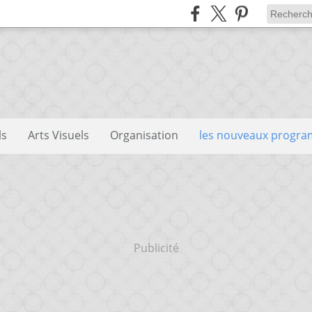
ls
Arts Visuels
Organisation
les nouveaux progr
Publicité