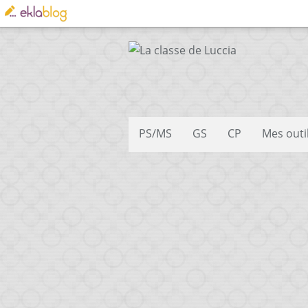
PS/MS
GS
CP
Mes outi