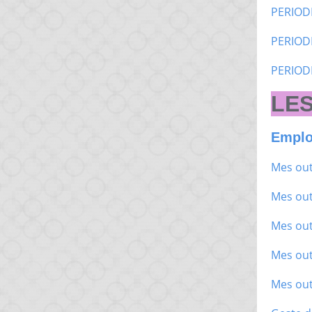
PERIOD
PERIOD
PERIOD
LES
Emplo
Mes out
Mes out
Mes out
Mes out
Mes out