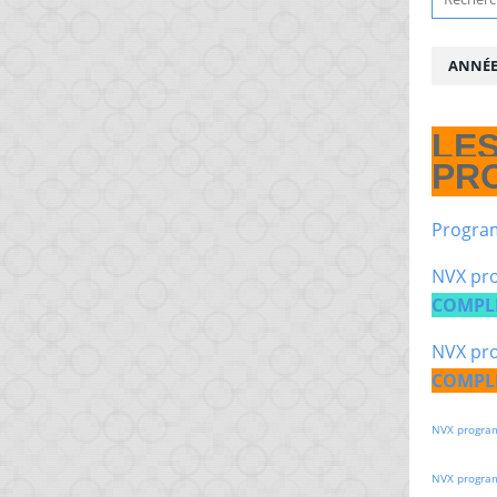
ANNÉE 
LE
PR
Progra
NVX pro
COMPL
NVX pro
COMPL
NVX progra
NVX progra