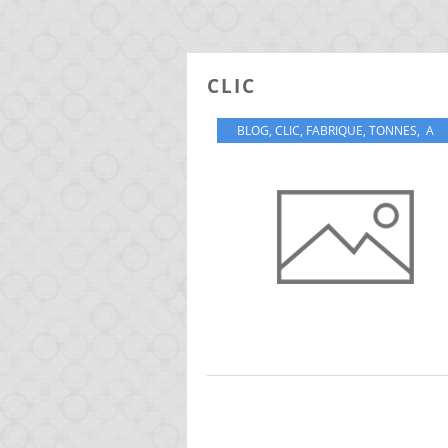
CLIC
BLOG
,
CLIC
,
FABRIQUE
,
TONNES
,
A