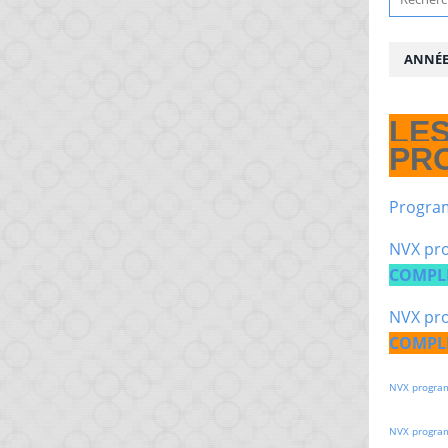
ANNÉE 
LE
PR
Progra
NVX pro
COMPL
NVX pro
COMPL
NVX progra
NVX progra