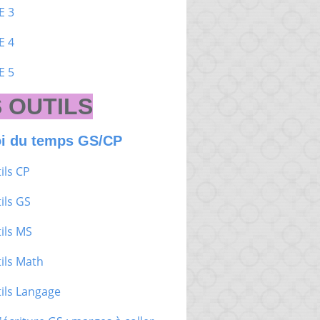
E 3
E 4
E 5
 OUTILS
i du temps GS/CP
ils CP
ils GS
ils MS
ils Math
ils Langage