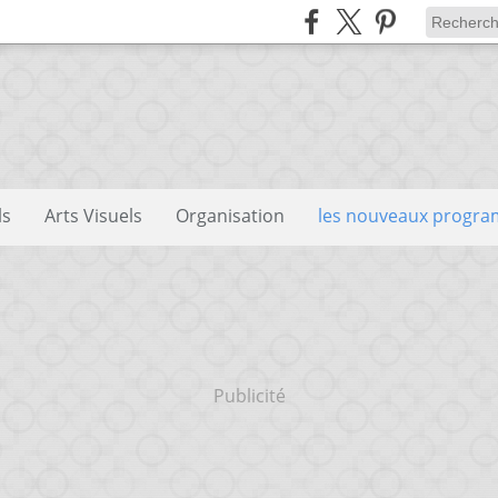
ls
Arts Visuels
Organisation
les nouveaux progr
Publicité