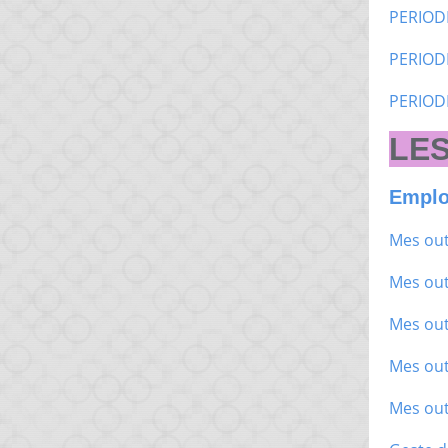
PERIOD
PERIOD
PERIOD
LES
Emplo
Mes out
Mes out
Mes out
Mes out
Mes out