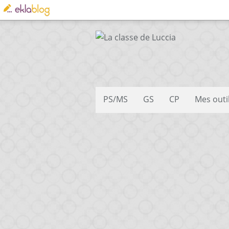
PS/MS
GS
CP
Mes outi