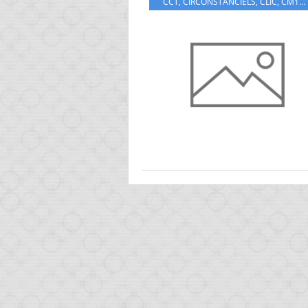
CCT
,
CIRCONSTANCIELS
,
CLIC
,
CM1
,