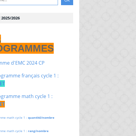
2025/2026
S
OGRAMMES
mme d'EMC 2024 CP
gramme français cycle 1 :
ET
gramme math cycle 1 :
ET
mme math cycle 1 :
quantité/nombre
mme math cycle 1 :
rang/nombre