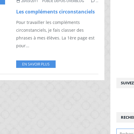
COMPLEMENTS
20/03/2011
PUBLIÉ DEPUIS OVERBLOG
…
Les compléments circonstanciels
Pour travailler les compléments
circonstanciels, je fais classer des
phrases à mes élèves. La 1ère page est
pour...
EN SAVOIR PLUS
SUIVE
RECHE