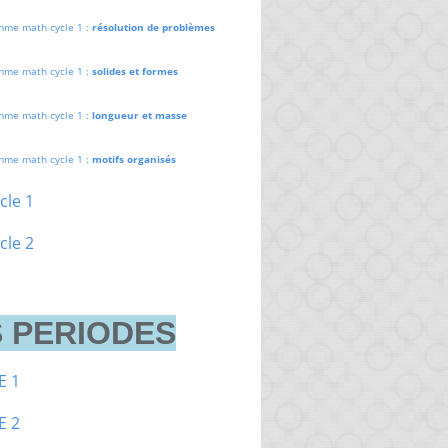
mme math cycle 1 :
résolution de problèmes
mme math cycle 1 :
solides et formes
mme math cycle 1 :
longueur et masse
mme math cycle 1 :
motifs organisés
cle 1
cle 2
 PERIODES
E 1
E 2