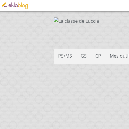
PS/MS
GS
CP
Mes outi