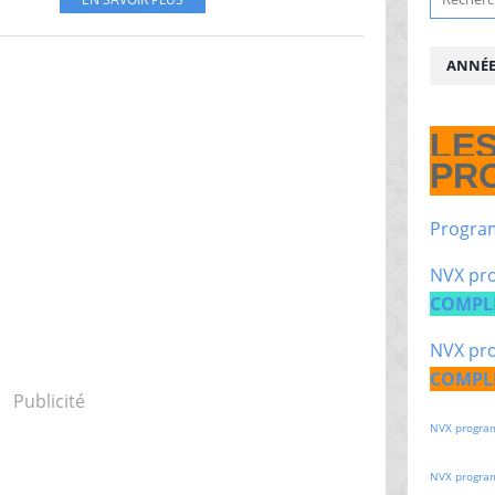
ANNÉE 
LE
PR
Progra
NVX pro
COMPL
NVX pro
COMPL
Publicité
NVX progra
NVX progra