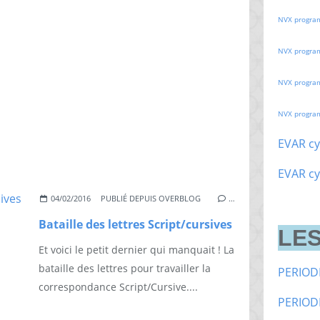
NVX progra
NVX progra
NVX progra
NVX progra
EVAR cy
EVAR cy
04/02/2016
PUBLIÉ DEPUIS OVERBLOG
…
Bataille des lettres Script/cursives
LES
Et voici le petit dernier qui manquait ! La
bataille des lettres pour travailler la
PERIOD
correspondance Script/Cursive....
PERIOD