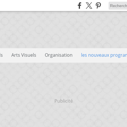
ls
Arts Visuels
Organisation
les nouveaux progr
Publicité