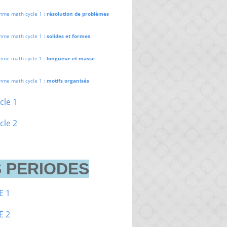
mme math cycle 1 :
résolution de problèmes
mme math cycle 1 :
solides et formes
mme math cycle 1 :
longueur et masse
mme math cycle 1 :
motifs organisés
cle 1
cle 2
 PERIODES
E 1
E 2