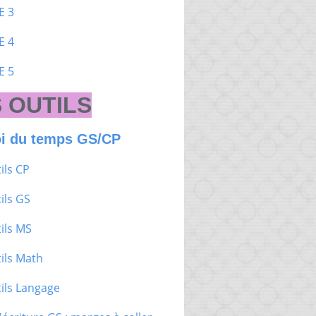
E 3
E 4
E 5
 OUTILS
i du temps GS/CP
ils CP
ils GS
ils MS
ils Math
ils Langage