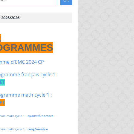
2025/2026
S
OGRAMMES
mme d'EMC 2024 CP
gramme français cycle 1 :
ET
gramme math cycle 1 :
ET
mme math cycle 1 :
quantité/nombre
mme math cycle 1 :
rang/nombre