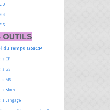
E 3
E 4
E 5
 OUTILS
i du temps GS/CP
ils CP
ils GS
ils MS
ils Math
ils Langage