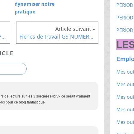
dynamiser notre
PERIOD
pratique
PERIOD
PERIOD
Programmation graphisme/écriture période 2
Fiches de travail GS NUMERATION (période 2)
LES
ICLE
Emplo
Mes out
Mes out
Mes out
s de lecture sur les 3 sorcières<br /> ce serait vraiment
rci pour ce blog fantastique
Mes out
Mes out