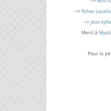
-->
MISTI
-->
fiches Localis
-->
jeux syll
Merci à
Mysti
Pour la pé