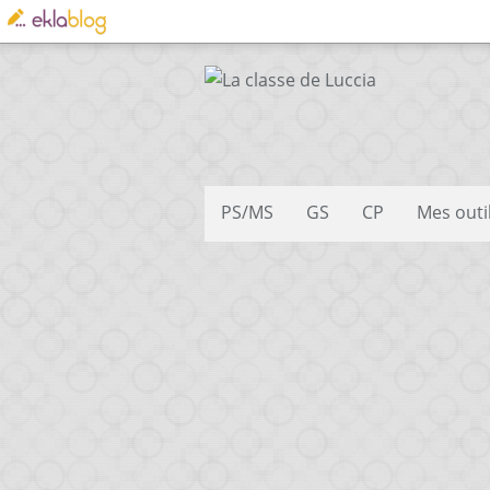
PS/MS
GS
CP
Mes outi