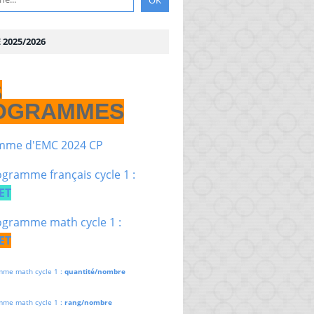
2025/2026
S
OGRAMMES
mme d'EMC 2024 CP
gramme français cycle 1 :
ET
gramme math cycle 1 :
ET
mme math cycle 1 :
quantité/nombre
mme math cycle 1 :
rang/nombre