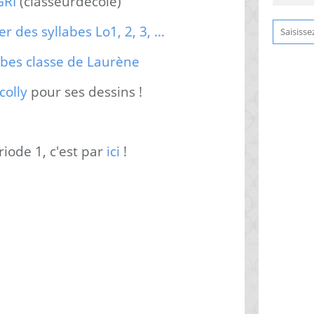
GRI
(classeurdécole)
er des syllabes Lo1, 2, 3, ...
abes classe de Laurène
colly
pour ses dessins !
riode 1, c'est par
ici
!