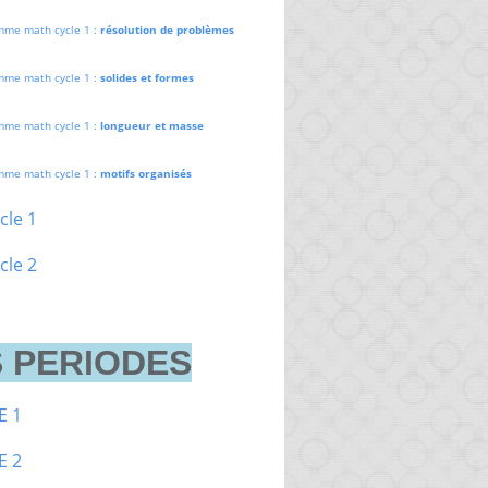
mme math cycle 1 :
résolution de problèmes
mme math cycle 1 :
solides et formes
mme math cycle 1 :
longueur et masse
mme math cycle 1 :
motifs organisés
cle 1
cle 2
 PERIODES
E 1
E 2