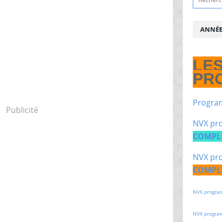
ANNÉE 
LE
PR
Progra
Publicité
NVX pro
COMPL
NVX pro
COMPL
NVX progra
NVX progra