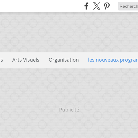
ls
Arts Visuels
Organisation
les nouveaux progr
Publicité