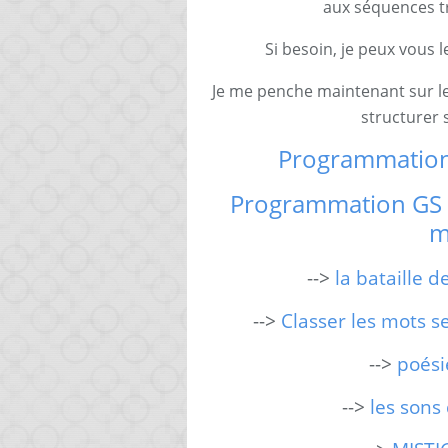
aux séquences tra
Si besoin, je peux vous 
Je me penche maintenant sur l
structurer 
Programmation 
Programmation GS pé
m
-->
la bataille d
-->
Classer les mots s
-->
poési
-->
les sons