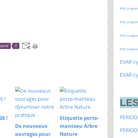
NVX progra
NVX progra
NVX progra
epost
0
NVX progra
EVAR cy
EVAR cy
LES
PERIOD
26 !
Etiquette porte-
De nouveaux
manteau Arbre
PERIOD
ouvrages pour
Nature