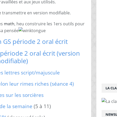
vaillées et aux jeux utilisés.
le transmettre en version modifiable.
es
math
, heu construire les 1ers outils pour
sa pensée
GS période 2 oral écrit
riode 2 oral écrit (version
odifiable)
es lettres script/majuscule
elon leur rimes riches (séance 4)
LA CLA
es sur les sorcières
 de la semaine
(5 à 11)
NEWSL