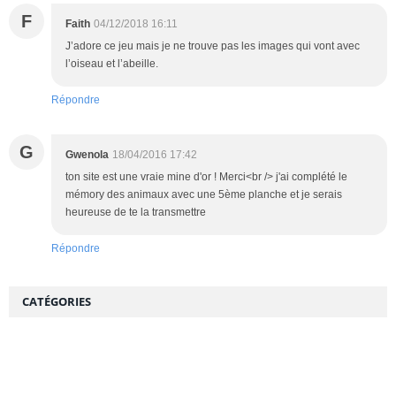
F
Faith
04/12/2018 16:11
J’adore ce jeu mais je ne trouve pas les images qui vont avec
l’oiseau et l’abeille.
Répondre
G
Gwenola
18/04/2016 17:42
ton site est une vraie mine d'or ! Merci<br /> j'ai complété le
mémory des animaux avec une 5ème planche et je serais
heureuse de te la transmettre
Répondre
CATÉGORIES