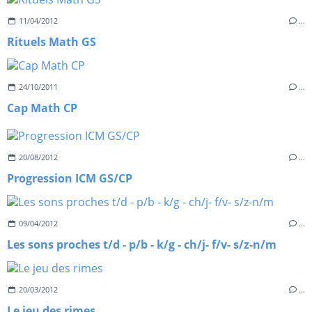
11/04/2012
…
Rituels Math GS
24/10/2011
…
Cap Math CP
20/08/2012
…
Progression ICM GS/CP
09/04/2012
…
Les sons proches t/d - p/b - k/g - ch/j- f/v- s/z-n/m
20/03/2012
…
Le jeu des rimes