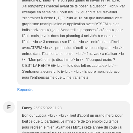
autonomes). Mais je ne vois pas quand tu travailles l'écriture.
J'ai longtemps cherché avant de te poser la question...<br /> Par
exemple en semaine 1 pour les GS , quand fais-tu travailler
"s'entrainer à écrire L, F, E" ?<br /> J'ai vu que lundi/mardi c'est
graphisme (manipulation et application avec l'ATSEM sur les
traits horizontaux), jeudi/vendredi tu proposes 3 créneaux pour
l'écrit mais je vois dans ton planning 4 activités à caser sur
l'écrit...<br /> 3 créneaux sur l'écrit : <br /> - entrée dans l'écrit
avec ATSEM <br /> - production d'écrit avec enseignant : <br /> -
entrée dans l'écrit en autonomie : <br /> 4 travaux à réaliser :<br
/> - "Mon prénom : je discrimine"<br /> - "Pourquoi écrire ?
C'EST LA RENTREE<br /> - loto des lettres capitales<br /> -
S'entrainer à écrire L, F, E<br /> <br /> Encore merci et bravo
pour l'enthousiasme que tu me transmets
Répondre
F
Fanny
26/07/2022 11:28
Bonjour Luccia, <br /> <br /> Tout d'abord un grand merci pour
tout ce que tu partages. Je m'inspire de ton emploi du temps
pour recréer le mien. Ayant des Ms/Gs cette année du coup j'ai