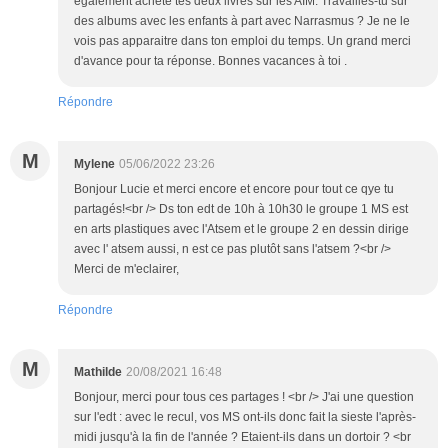
également acheté tes deux livres sur les AIM. Travailles-tu sur
des albums avec les enfants à part avec Narrasmus ? Je ne le
vois pas apparaitre dans ton emploi du temps. Un grand merci
d'avance pour ta réponse. Bonnes vacances à toi .
Répondre
M
Mylene
05/06/2022 23:26
Bonjour Lucie et merci encore et encore pour tout ce qye tu
partagés!<br /> Ds ton edt de 10h à 10h30 le groupe 1 MS est
en arts plastiques avec l'Atsem et le groupe 2 en dessin dirige
avec l' atsem aussi, n est ce pas plutôt sans l'atsem ?<br />
Merci de m'eclairer,
Répondre
M
Mathilde
20/08/2021 16:48
Bonjour, merci pour tous ces partages ! <br /> J'ai une question
sur l'edt : avec le recul, vos MS ont-ils donc fait la sieste l'après-
midi jusqu'à la fin de l'année ? Etaient-ils dans un dortoir ? <br