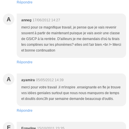
Répondre
A
anneg
17/06/2012 14:27
merci pour ce magnifique travail, je pense que je vais revenir
souvent à partir de maintenant puisque je vais avoir une classe
de GS/CP à la rentrée. D'ailleurs je me demandais d'où tu tirais
tes comptines sur les phonèmes? elles ont l'air bien.<br /> Merci
et bonne continuation
Répondre
A
ayamira
05/05/2012 14:39
merci pour votre travail .il m'inspire .enseignante en fle je trouve
vos idées geniales surtout que nous nous manquons de temps
et doutils donc3h par semaine demande beaucoup d'outils.
Répondre
E
Ermeline
15/10/2011 23:35